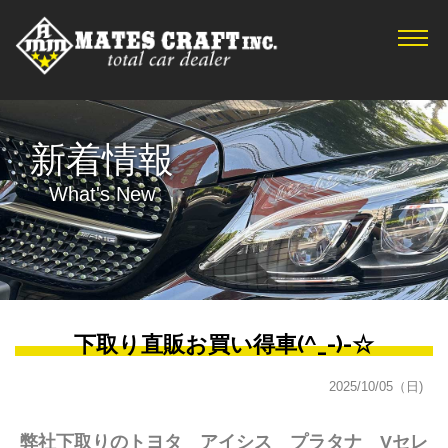
TOP
新着情報
在庫車情報
新着情報
サービス
What's New
会社概要
アクセス
お問合せ
プライバシーポリシー
下取り直販お買い得車(^_-)-☆
2025/10/05（日)
弊社下取りのトヨタ アイシス プラタナ Vセレ