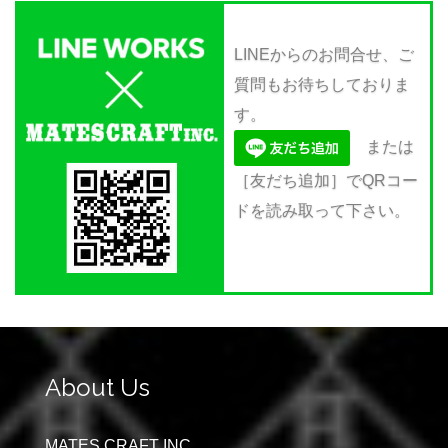
LINEからのお問合せ、ご
質問もお待ちしておりま
す。
または
［友だち追加］でQRコー
ドを読み取って下さい。
About Us
MATES CRAFT INC.