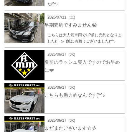
た(^^♪
2026/07/11（土)
早期売約ですみません😭
こちらは大人気車両でUP前に売約となりま
した(;´･ω･)誠に有難うございました(^^♪
2026/06/17（水)
夏前のラッシュ突入ですのでお早め
に❤️
2026/06/17（水)
こちらも魅力的なんです(^^♪
2026/06/17（水)
まだまだございます☆彡