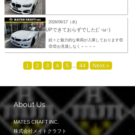
2026/06/17（水)
UPできておらずでした(;´･ω･)
続々と魅力的な車両が入庫しております😍
😍😍お見逃しなく～～～～
1
2
3
4
5
44
Next »
...
About Us
MATES CRAFT INC.
株式会社メイトクラフト