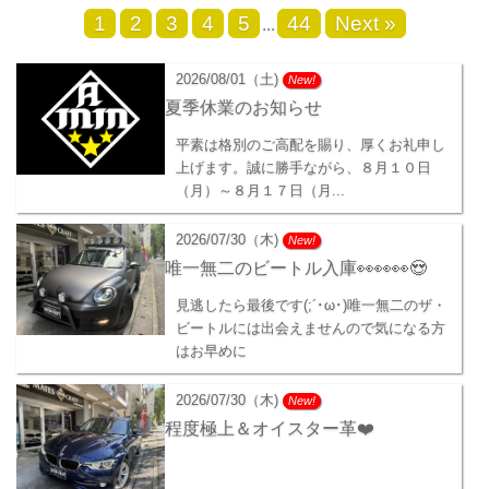
1
2
3
4
5
44
Next »
...
2026/08/01（土)
New!
夏季休業のお知らせ
平素は格別のご高配を賜り、厚くお礼申し
上げます。誠に勝手ながら、８月１０日
（月）～８月１７日（月...
2026/07/30（木)
New!
唯一無二のビートル入庫👀👀👀😍
見逃したら最後です(;´･ω･)唯一無二のザ・
ビートルには出会えませんので気になる方
はお早めに
2026/07/30（木)
New!
程度極上＆オイスター革❤️